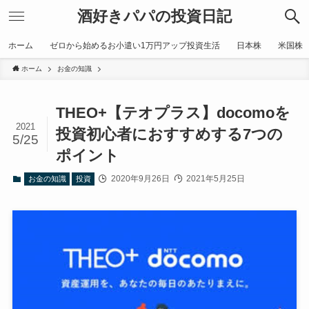
酒好きパパの投資日記
ホーム
ゼロから始めるお小遣い1万円アップ投資生活
日本株
米国株
ホーム
お金の知識
THEO+【テオプラス】docomoを
2021
投資初心者におすすめする7つの
5/25
ポイント
2020年9月26日
2021年5月25日
お金の知識
投資