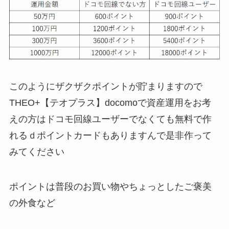
このように
ザクザクポイント
が貯まりますので
THEO+【テオプラス】
docomo
で資産運用をお考
えの方は
ドコモ
回線ユーザーでなくても
無料で作
れる
ｄポイントカード
もありますんで是非作って
みてください
ポイント
は普段のお買い物やちょっとしたご褒美
の外食など