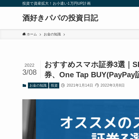
投資で資産拡大！お小遣い1万円UP計画
酒好きパパの投資日記
ホーム
お金の知識
おすすめスマホ証券3選｜SB
2022
3/08
券、One Tap BUY(PayPay
2021年1月14日
2022年3月8日
お金の知識
投資